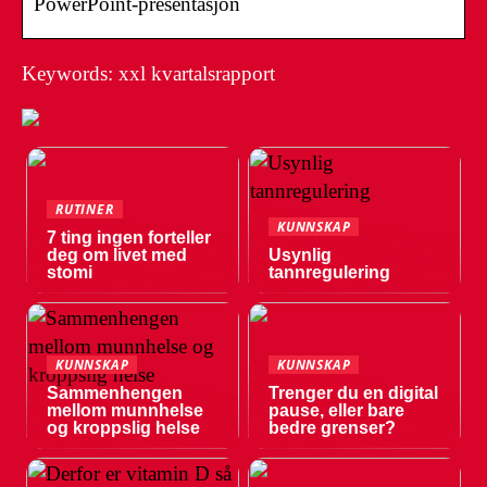
PowerPoint-presentasjon
Keywords: xxl kvartalsrapport
RUTINER
KUNNSKAP
7 ting ingen forteller
deg om livet med
Usynlig
stomi
tannregulering
KUNNSKAP
KUNNSKAP
Sammenhengen
Trenger du en digital
mellom munnhelse
pause, eller bare
og kroppslig helse
bedre grenser?