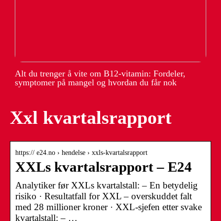
Alt du trenger å vite om B12-vitamin: Fordeler,
symptomer på mangel og hvordan du får nok
Xxl kvartalsrapport
https:// e24.no › hendelse › xxls-kvartalsrapport
XXLs kvartalsrapport – E24
Analytiker før XXLs kvartalstall: – En betydelig
risiko · Resultatfall for XXL – overskuddet falt
med 28 millioner kroner · XXL-sjefen etter svake
kvartalstall: – …