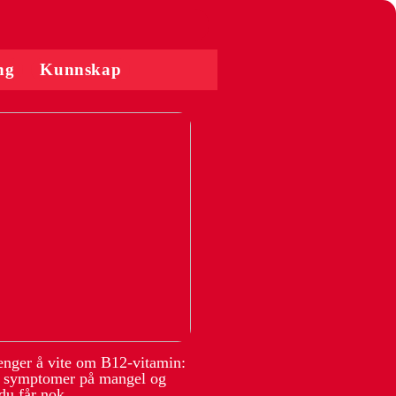
ng
Kunnskap
renger å vite om B12-vitamin:
, symptomer på mangel og
du får nok