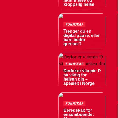
munnhelse og
kroppslig helse
KUNNSKAP
Trenger du en
digital pause, eller
bare bedre
grenser?
KUNNSKAP
Derfor er vitamin D
så viktig for
helsen din –
spesielt i Norge
KUNNSKAP
Beredskap for
ensomboende: