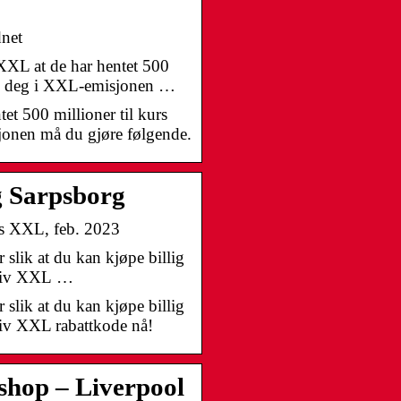
net
XXL at de har hentet 500
gne deg i XXL-emisjonen …
t 500 millioner til kurs
jonen må du gjøre følgende.
g Sarpsborg
os XXL, feb. 2023
 slik at du kan kjøpe billig
aktiv XXL …
 slik at du kan kjøpe billig
ktiv XXL rabattkode nå!
shop – Liverpool