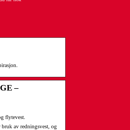
irasjon.
GE –
g flytevest.
r bruk av redningsvest, og