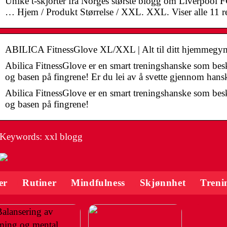
Unike t-skjorter fra Norges største blogg om Liverpool 
… Hjem / Produkt Størrelse / XXL. XXL. Viser alle 11 res
ABILICA FitnessGlove XL/XXL | Alt til ditt hjemmeg
Abilica FitnessGlove er en smart treningshanske som besk
og basen på fingrene! Er du lei av å svette gjennom han
Abilica FitnessGlove er en smart treningshanske som besk
og basen på fingrene!
Keywords: xxl blogg
er
Rutiner
Mindfulness
Skjønnhet
Treni