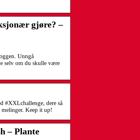
sjonær gjøre? –
bloggen. Unngå
e selv om du skulle være
med #XXLchallenge, dere så
 melinger. Keep it up!
h – Plante