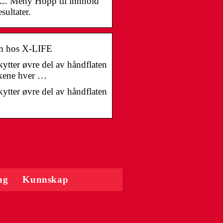
FC. Meny Hopp til innhold
ultater.
ym hos X-LIFE
ytter øvre del av håndflaten
skene hver …
ytter øvre del av håndflaten
ng
Kunnskap