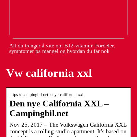
Alt du trenger å vite om B12-vitamin: Fordeler,
symptomer på mangel og hvordan du får nok
Vw california xxl
https:// campingbil.net › nye-california-xxl
Den nye California XXL –
Campingbil.net
Nov 25, 2017 – The Volkswagen California XXL
concept is a rolling studio apartment. It’s based on