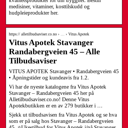
kvalitetsprodukter for din trygghet. Bestill
medisiner, vitaminer, kosttilskudd og
hudpleieprodukter her.
https:// alletilbudsaviser.co.no › … › Vitus Apotek
Vitus Apotek Stavanger
Randabergveien 45 – Alle
Tilbudsaviser
VITUS APOTEK Stavanger • Randabergveien 45
• Åpningstider og kundeavis fra 1.2.
Vi har de nyeste katalogene fra Vitus Apotek
Stavanger – Randabergveien 45 her på
Alletilbudsaviser.co.no! Denne Vitus
Apotekbutikken er en av 279 butikker i …
Sjekk ut tilbudsavisen fra Vitus Apotek og se hva
som er på salg hos Stavanger – Randabergveien
45. ⭐Ukestilbud for Vitus Apotek i/på Stavanger