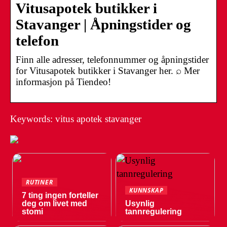
Vitusapotek butikker i
Stavanger | Åpningstider og
telefon
Finn alle adresser, telefonnummer og åpningstider
for Vitusapotek butikker i Stavanger her. ⌕ Mer
informasjon på Tiendeo!
Keywords: vitus apotek stavanger
RUTINER
KUNNSKAP
7 ting ingen forteller
deg om livet med
Usynlig
stomi
tannregulering