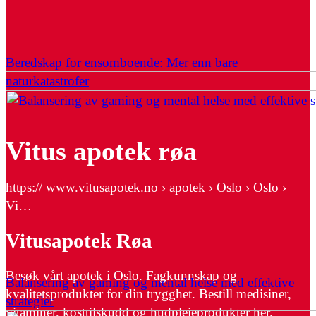
Beredskap for ensomboende: Mer enn bare
naturkatastrofer
Vitus apotek røa
https:// www.vitusapotek.no › apotek › Oslo › Oslo ›
Vi…
Vitusapotek Røa
Besøk vårt apotek i Oslo. Fagkunnskap og
Balansering av gaming og mental helse med effektive
kvalitetsprodukter for din trygghet. Bestill medisiner,
strategier
vitaminer, kosttilskudd og hudpleieprodukter her.