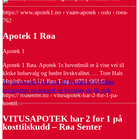
https:// www.apotek1.no › vaare-apotek › oslo › roea-
762
Apotek 1 Røa
Apotek 1
Apotek 1 Røa. Apotek 1s hovedmål er å vise vei til
kloke helsevalg og bedre livskvalitet. … Tore Hals
Mejdells vei 5 U1 Røa Torg. , 0751 OSLO.
Alt du trenger å vite om B12-vitamin: Fordeler,
symptomer på mangel og hvordan du får nok
https:// roasenter.no › vitusapotek-har-2-for-1-pa-
kosttil…
VITUSAPOTEK har 2 for 1 på
kosttilskudd – Røa Senter