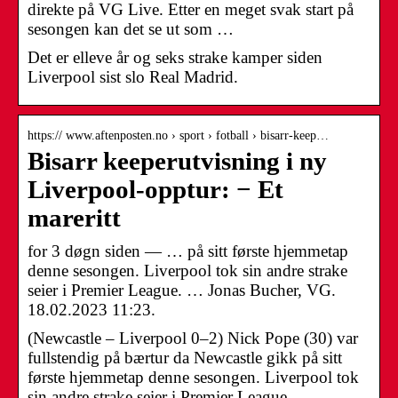
direkte på VG Live. Etter en meget svak start på
sesongen kan det se ut som …
Det er elleve år og seks strake kamper siden
Liverpool sist slo Real Madrid.
https:// www.aftenposten.no › sport › fotball › bisarr-keep…
Bisarr keeperutvisning i ny
Liverpool-opptur: − Et
mareritt
for 3 døgn siden — … på sitt første hjemmetap
denne sesongen. Liverpool tok sin andre strake
seier i Premier League. … Jonas Bucher, VG.
18.02.2023 11:23.
(Newcastle – Liverpool 0–2) Nick Pope (30) var
fullstendig på bærtur da Newcastle gikk på sitt
første hjemmetap denne sesongen. Liverpool tok
sin andre strake seier i Premier League.