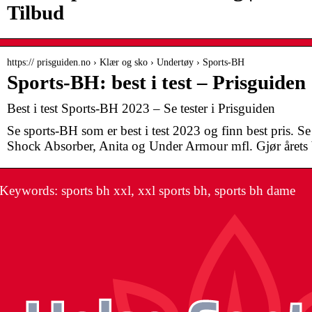
Tilbud
https:// prisguiden.no › Klær og sko › Undertøy › Sports-BH
Sports-BH: best i test – Prisguiden
Best i test Sports-BH 2023 – Se tester i Prisguiden
Se sports-BH som er best i test 2023 og finn best pris. Se 
Shock Absorber, Anita og Under Armour mfl. Gjør årets 
Keywords: sports bh xxl, xxl sports bh, sports bh dame