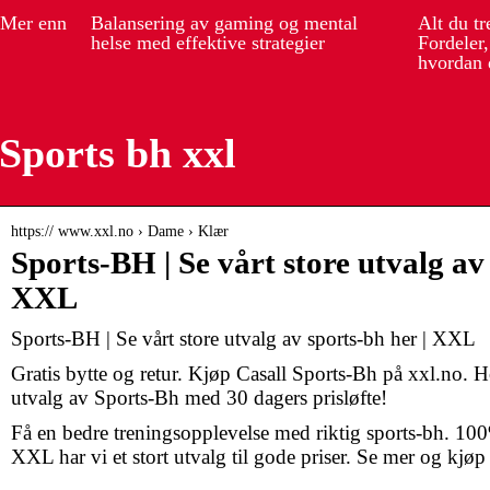
 Mer enn
Balansering av gaming og mental
Alt du t
helse med effektive strategier
Fordeler
hvordan 
Sports bh xxl
https:// www.xxl.no › Dame › Klær
Sports-BH | Se vårt store utvalg av
XXL
Sports-BH | Se vårt store utvalg av sports-bh her | XXL
Gratis bytte og retur. Kjøp Casall Sports-Bh på xxl.no. H
utvalg av Sports-Bh med 30 dagers prisløfte!
Få en bedre treningsopplevelse med riktig sports-bh. 10
XXL har vi et stort utvalg til gode priser. Se mer og kj