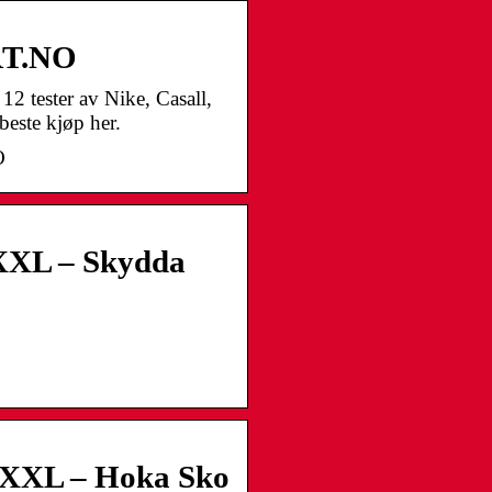
RT.NO
12 tester av Nike, Casall,
este kjøp her.
O
XL – Skydda
 XXL – Hoka Sko