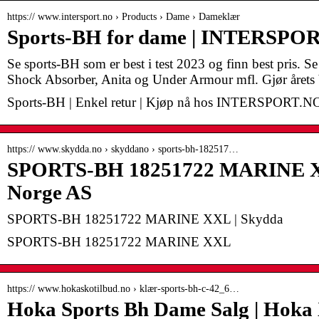
https:// www.intersport.no › Products › Dame › Dameklær
Sports-BH for dame | INTERSPO
Se sports-BH som er best i test 2023 og finn best pris. Se 
Shock Absorber, Anita og Under Armour mfl. Gjør årets b
Sports-BH | Enkel retur | Kjøp nå hos INTERSPORT.N
https:// www.skydda.no › skyddano › sports-bh-182517…
SPORTS-BH 18251722 MARINE X
Norge AS
SPORTS-BH 18251722 MARINE XXL | Skydda
SPORTS-BH 18251722 MARINE XXL
https:// www.hokaskotilbud.no › klær-sports-bh-c-42_6…
Hoka Sports Bh Dame Salg | Hoka