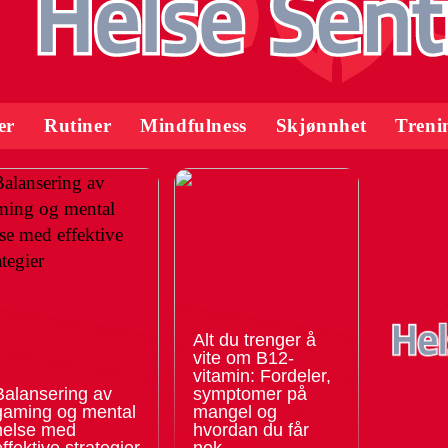
er
Rutiner
Mindfulness
Skjønnhet
Treni
Alt du trenger å
vite om B12-
vitamin: Fordeler,
Balansering av
symptomer på
gaming og mental
mangel og
helse med
hvordan du får
effektive strategier
nok