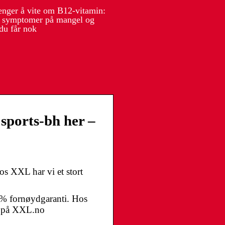
renger å vite om B12-vitamin:
, symptomer på mangel og
du får nok
 sports-bh her –
os XXL har vi et stort
0% fornøydgaranti. Hos
øp på XXL.no