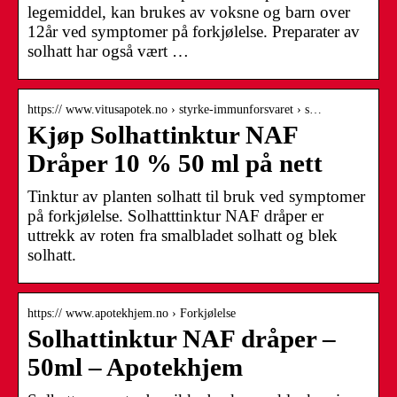
legemiddel, kan brukes av voksne og barn over
12år ved symptomer på forkjølelse. Preparater av
solhatt har også vært …
https:// www.vitusapotek.no › styrke-immunforsvaret › s…
Kjøp Solhattinktur NAF
Dråper 10 % 50 ml på nett
Tinktur av planten solhatt til bruk ved symptomer
på forkjølelse. Solhatttinktur NAF dråper er
uttrekk av roten fra smalbladet solhatt og blek
solhatt.
https:// www.apotekhjem.no › Forkjølelse
Solhattinktur NAF dråper –
50ml – Apotekhjem