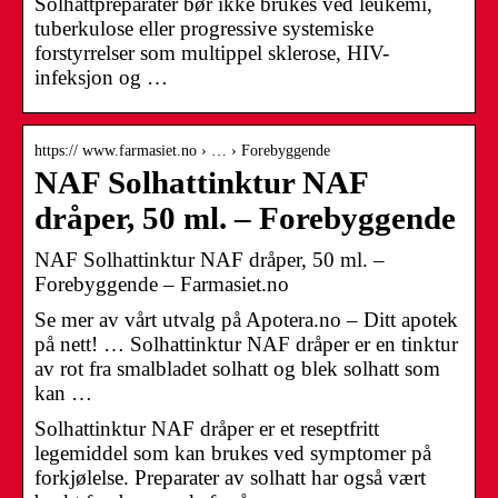
Solhattpreparater bør ikke brukes ved leukemi,
tuberkulose eller progressive systemiske
forstyrrelser som multippel sklerose, HIV-
infeksjon og …
https:// www.farmasiet.no › … › Forebyggende
NAF Solhattinktur NAF
dråper, 50 ml. – Forebyggende
NAF Solhattinktur NAF dråper, 50 ml. –
Forebyggende – Farmasiet.no
Se mer av vårt utvalg på Apotera.no – Ditt apotek
på nett! … Solhattinktur NAF dråper er en tinktur
av rot fra smalbladet solhatt og blek solhatt som
kan …
Solhattinktur NAF dråper er et reseptfritt
legemiddel som kan brukes ved symptomer på
forkjølelse. Preparater av solhatt har også vært