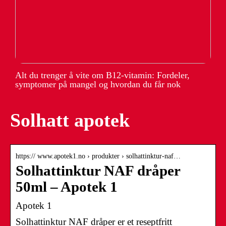
Alt du trenger å vite om B12-vitamin: Fordeler,
symptomer på mangel og hvordan du får nok
Solhatt apotek
https:// www.apotek1.no › produkter › solhattinktur-naf…
Solhattinktur NAF dråper
50ml – Apotek 1
Apotek 1
Solhattinktur NAF dråper er et reseptfritt