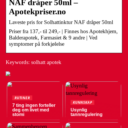
NAF dråper 50ml –
Apotekpriser.no
Laveste pris for Solhattinktur NAF dråper 50ml
Priser fra 137,- til 249,- | Finnes hos Apotekhjem,
Balderapotek, Farmasiet & 9 andre | Ved
symptomer på forkjølelse
Keywords: solhatt apotek
RUTINER
KUNNSKAP
7 ting ingen forteller
deg om livet med
Usynlig
stomi
tannregulering