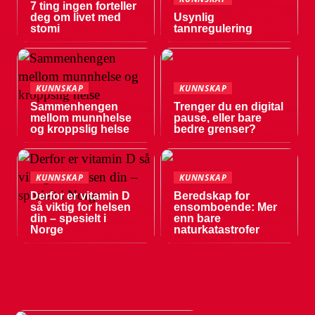
7 ting ingen forteller
deg om livet med
Usynlig
stomi
tannregulering
KUNNSKAP
KUNNSKAP
Sammenhengen
Trenger du en digital
mellom munnhelse
pause, eller bare
og kroppslig helse
bedre grenser?
KUNNSKAP
KUNNSKAP
Derfor er vitamin D
Beredskap for
så viktig for helsen
ensomboende: Mer
din – spesielt i
enn bare
Norge
naturkatastrofer