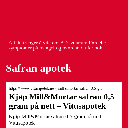
Alt du trenger å vite om B12-vitamin: Fordeler,
symptomer på mangel og hvordan du får nok
Safran apotek
https:// www.vitusapotek.no › mill&mortar-safran-0,5-g…
Kjøp Mill&Mortar safran 0,5
gram på nett – Vitusapotek
Kjøp Mill&Mortar safran 0,5 gram på nett |
Vitusapotek