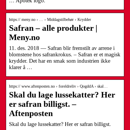
… Apotek logo.
https:// meny.no › … › Middagstilbehør › Krydder
Safran – alle produkter |
Meny.no
11. des. 2018 — Safran blir fremstilt av arrene i
blomstene hos safrankrokus. – Safran er et magisk
krydder. Det har en smak som industrien ikke
klarer å …
https:// www.aftenposten.no › foreldreliv › QogddA › skal…
Skal du lage lussekatter? Her
er safran billigst. –
Aftenposten
Skal du lage lussekatter? Her er safran billigst.