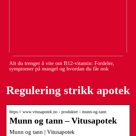
Alt du trenger å vite om B12-vitamin: Fordeler,
symptomer på mangel og hvordan du får nok
Regulering strikk apotek
https:// www.vitusapotek.no › produkter › munn-og-tann
Munn og tann – Vitusapotek
Munn og tann | Vitusapotek