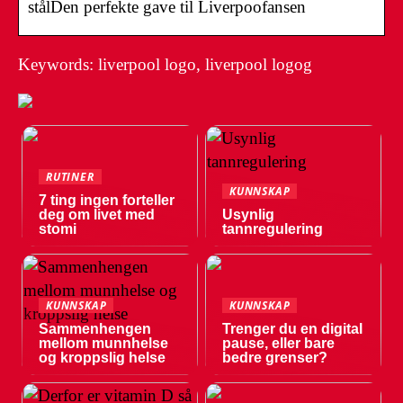
stålDen perfekte gave til Liverpoofansen
Keywords: liverpool logo, liverpool logog
RUTINER
KUNNSKAP
7 ting ingen forteller
deg om livet med
Usynlig
stomi
tannregulering
KUNNSKAP
KUNNSKAP
Sammenhengen
Trenger du en digital
mellom munnhelse
pause, eller bare
og kroppslig helse
bedre grenser?