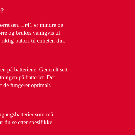
r?
størrelsen. Lr41 er mindre og
ørre og brukes vanligvis til
riktig batteri til enheten din.
n på batteriene. Generelt sett
tningen på batteriet. Det
at de fungerer optimalt.
engangsbatterier som må
r du se etter spesifikke