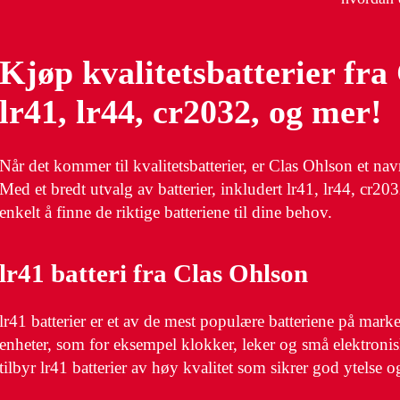
Kjøp kvalitetsbatterier fra
lr41, lr44, cr2032, og mer!
Når det kommer til kvalitetsbatterier, er Clas Ohlson et nav
Med et bredt utvalg av batterier, inkludert lr41, lr44, cr20
enkelt å finne de riktige batteriene til dine behov.
lr41 batteri fra Clas Ohlson
lr41 batterier er et av de mest populære batteriene på mark
enheter, som for eksempel klokker, leker og små elektroni
tilbyr lr41 batterier av høy kvalitet som sikrer god ytelse o