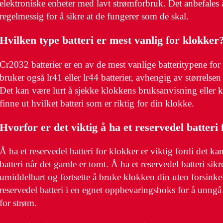
elektroniske enheter med lavt strømforbruk. Det anbefales å
regelmessig for å sikre at de fungerer som de skal.
Hvilken type batteri er mest vanlig for klokker
Cr2032 batterier er en av de mest vanlige batteritypene fo
bruker også lr41 eller lr44 batterier, avhengig av størrelse
Det kan være lurt å sjekke klokkens bruksanvisning eller 
finne ut hvilket batteri som er riktig for din klokke.
Hvorfor er det viktig å ha et reservedel batteri
Å ha et reservedel batteri for klokker er viktig fordi det ka
batteri når det gamle er tomt. Å ha et reservedel batteri sikr
umiddelbart og fortsette å bruke klokken din uten forsinkel
reservedel batteri i en egnet oppbevaringsboks for å unngå a
for strøm.