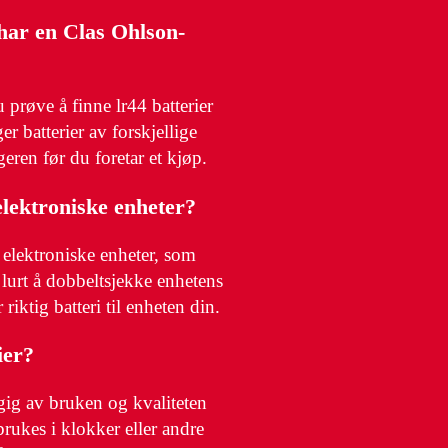
 har en Clas Ohlson-
prøve å finne lr44 batterier
er batterier av forskjellige
geren før du foretar et kjøp.
elektroniske enheter?
elektroniske enheter, som
 lurt å dobbeltsjekke enhetens
 riktig batteri til enheten din.
ier?
ngig av bruken og kvaliteten
 brukes i klokker eller andre