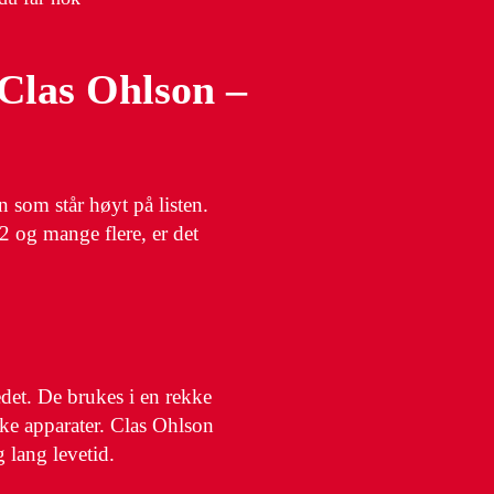
 Clas Ohlson –
n som står høyt på listen.
32 og mange flere, er det
edet. De brukes i en rekke
ske apparater. Clas Ohlson
g lang levetid.