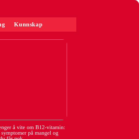
ng
Kunnskap
renger å vite om B12-vitamin:
, symptomer på mangel og
du får nok