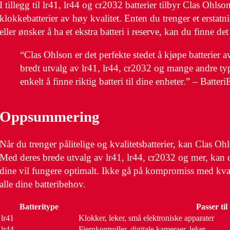
I tillegg til lr41, lr44 og cr2032 batterier tilbyr Clas Ohlso
klokkebatterier av høy kvalitet. Enten du trenger et erstatni
eller ønsker å ha et ekstra batteri i reserve, kan du finne d
“Clas Ohlson er det perfekte stedet å kjøpe batterier a
bredt utvalg av lr41, lr44, cr2032 og mange andre type
enkelt å finne riktig batteri til dine enheter.” – Batter
Oppsummering
Når du trenger pålitelige og kvalitetsbatterier, kan Clas Oh
Med deres brede utvalg av lr41, lr44, cr2032 og mer, kan 
dine vil fungere optimalt. Ikke gå på kompromiss med kval
alle dine batteribehov.
Batteritype
Passer til
lr41
Klokker, leker, små elektroniske apparater
lr44
Fjernkontroller, digitale kameraer, leker