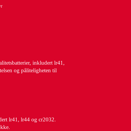
yr
tetsbatterier, inkludert lr41,
elsen og påliteligheten til
dert lr41, lr44 og cr2032.
okke.