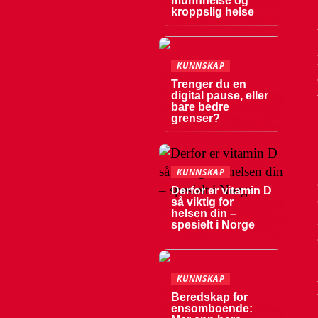
munnhelse og
kroppslig helse
KUNNSKAP
Trenger du en
digital pause, eller
bare bedre
grenser?
KUNNSKAP
Derfor er vitamin D
så viktig for
helsen din –
spesielt i Norge
KUNNSKAP
Beredskap for
ensomboende: