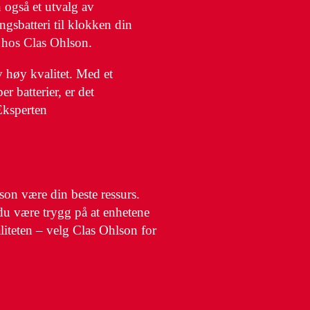
n også et utvalg av
ngsbatteri til klokken din
et hos Clas Ohlson.
v høy kvalitet. Med et
r batterier, er det
iEksperten
lson være din beste ressurs.
du være trygg på at enhetene
iteten – velg Clas Ohlson for