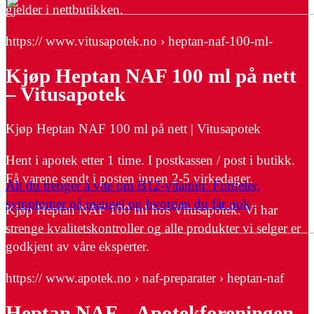
gjelder i nettbutikken.
https:// www.vitusapotek.no › heptan-naf-100-ml-
Kjøp Heptan NAF 100 ml på nett
– Vitusapotek
Kjøp Heptan NAF 100 ml på nett | Vitusapotek
Hent i apotek etter 1 time. I postkassen / post i butikk.
Få varene sendt i posten innen 2-5 virkedager.
Alt du trenger å vite om B12-vitamin: Fordeler,
symptomer på mangel og hvordan du får nok
Kjøp Heptan NAF 100 ml hos Vitusapotek. Vi har
strenge kvalitetskontroller og alle produkter vi selger er
godkjent av våre eksperter.
https:// www.apotek.no › naf-preparater › heptan-naf
Heptan NAF – Apotekforeningen