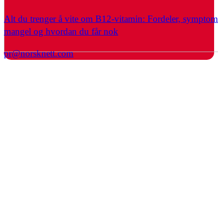
Alt du trenger å vite om B12-vitamin: Fordeler, symptom
mangel og hvordan du får nok
pr@norsknett.com