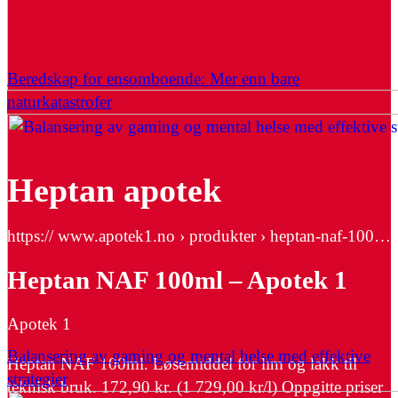
Beredskap for ensomboende: Mer enn bare
naturkatastrofer
Heptan apotek
https:// www.apotek1.no › produkter › heptan-naf-100…
Heptan NAF 100ml – Apotek 1
Apotek 1
Balansering av gaming og mental helse med effektive
Heptan NAF 100ml. Løsemiddel for lim og lakk til
strategier
teknisk bruk. 172,90 kr. (1 729,00 kr/l) Oppgitte priser