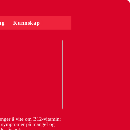
ng
Kunnskap
renger å vite om B12-vitamin:
, symptomer på mangel og
du får nok