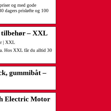
e priser og med gode
30 dagers prisløfte og 100
tilbehør – XXL
ør | XXL
a. Hos XXL får du alltid 30
ck, gummibåt –
h Electric Motor