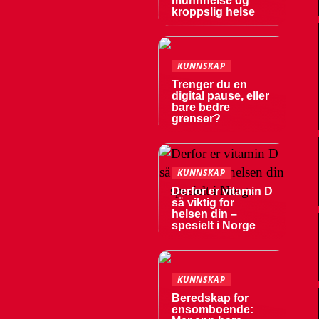
munnhelse og
kroppslig helse
KUNNSKAP
Trenger du en
digital pause, eller
bare bedre
grenser?
KUNNSKAP
Derfor er vitamin D
så viktig for
helsen din –
spesielt i Norge
KUNNSKAP
Beredskap for
ensomboende: