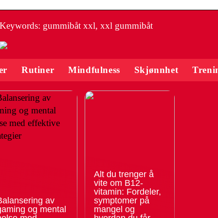
Keywords: gummibåt xxl, xxl gummibåt
er
Rutiner
Mindfulness
Skjønnhet
Treni
Alt du trenger å
vite om B12-
vitamin: Fordeler,
Balansering av
symptomer på
gaming og mental
mangel og
helse med
hvordan du får