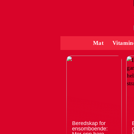
Mat
Vitamin
Beredskap for
ensomboende:
Mer enn bare