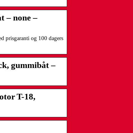
 – none –
 prisgaranti og 100 dagers
ck, gummibåt –
otor T-18,