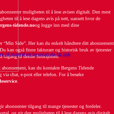
bonnenter muligheten til å lese avisen digitalt. Den mest
eten til å lese dagens avis på nett, uansett hvor de
rgens-tidende.no
og logge inn med dine
er “Min Side”. Her kan du enkelt håndtere ditt abonnement
Du kan også finne fakturaer og historisk bruk av tjenester
mer på mangel og hvordan du får nok
få tilgang til denne funksjonen.
itt abonnement, kan du kontakte Bergens Tidende
 via chat, e-post eller telefon. For å besøke
eservice
.
r abonnenter tilgang til mange tjenester og fordeler.
tal, og gir deg muligheten til å lese dagens avis digitalt.