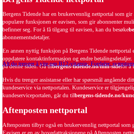
Bergens Tidende har en brukervennlig nettportal som gir a
populære funksjonen er eavisen, som gir abonnenter muligh
befinner seg. For å få tilgang til eavisen, kan du besøke
be
abonnementsdetaljer.
En annen nyttig funksjon på Bergens Tidende nettportal 
oppdatere kontaktinformasjon og endre betalingsdetaljer. 
Alt du trenger å vite om B12-vitamin: Fordeler, sympto
på denne siden. Gå til
bergens-tidende.no/min-side
for å 
Hvis du trenger assistanse eller har spørsmål angående d
kundeservice via nettportalen. Kundeservice er tilgjengelig
kundeserviceportalen, går du til
bergens-tidende.no/kund
Aftenposten nettportal
Aftenposten tilbyr også en brukervennlig nettportal som gi
Eavisen er en av hovedattraksjonene på Aftenposten nettpor