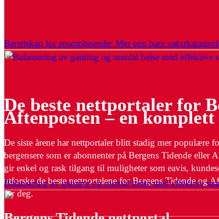
Beredskap for ensomboende: Mer enn bare naturkatastrof
De beste nettportaler for 
Aftenposten – en komplett
De siste årene har nettportaler blitt stadig mer populære f
bergensere som er abonnenter på Bergens Tidende eller Afte
gir enkel og rask tilgang til muligheter som eavis, kundese
utforske de beste nettportalene for Bergens Tidende og A
Balansering av gaming og mental helse med effektive stra
for deg.
Bergens Tidende nettportal