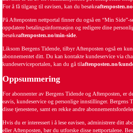
For å få tilgang til eavisen, kan du besøke
aftenposten.no
På Aftenposten nettportal finner du også en “Min Side”-s
oppdatere betalingsinformasjon og redigere dine personlige
besøke
aftenposten.no/min-side
.
Liksom Bergens Tidende, tilbyr Aftenposten også en kund
abonnementet ditt. Du kan kontakte kundeservice via chat, e
kundeserviceportalen, kan du gå til
aftenposten.no/kunde
Oppsummering
For abonnenter av Bergens Tidende og Aftenposten, er det f
eavis, kundeservice og personlige innstillinger. Bergens T
disse tjenestene, samt en rekke andre abonnementsfordeler
Hvis du er interessert i å lese eavisen, administrere ditt
eller Aftenposten, bør du utforske disse nettportalene. 