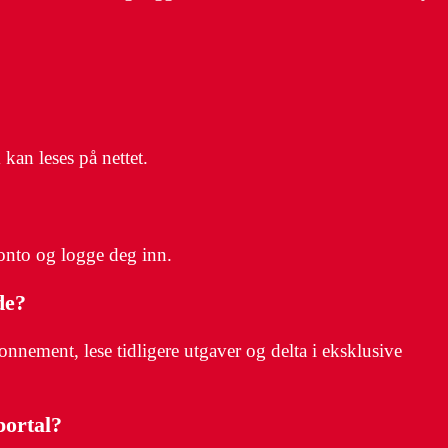
kan leses på nettet.
onto og logge deg inn.
de?
nnement, lese tidligere utgaver og delta i eksklusive
portal?