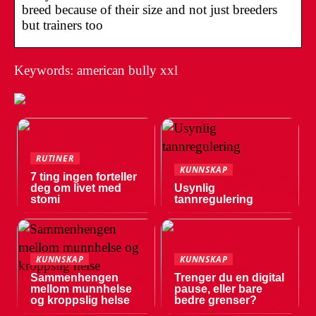
breed because of their size and not just breeders
but trainers too
Keywords: american bully xxl
RUTINER
KUNNSKAP
7 ting ingen forteller
deg om livet med
Usynlig
stomi
tannregulering
KUNNSKAP
KUNNSKAP
Sammenhengen
Trenger du en digital
mellom munnhelse
pause, eller bare
og kroppslig helse
bedre grenser?