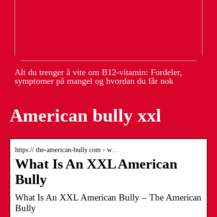
Alt du trenger å vite om B12-vitamin: Fordeler,
symptomer på mangel og hvordan du får nok
American bully xxl
https:// the-american-bully.com › w…
What Is An XXL American
Bully
What Is An XXL American Bully – The American
Bully